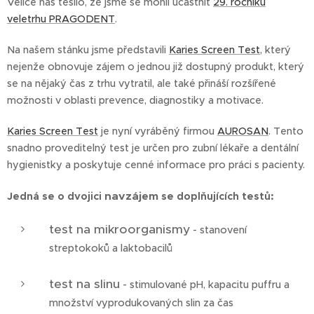
Velice nás těšilo, že jsme se mohli účastnit
29. ročníku
veletrhu PRAGODENT
.
Na našem stánku jsme představili
Karies Screen Test
, který
nejenže obnovuje zájem o jednou již dostupný produkt, který
se na nějaký čas z trhu vytratil, ale také přináší rozšířené
možnosti v oblasti prevence, diagnostiky a motivace.
Karies Screen Test
je nyní vyráběný firmou
AUROSAN
. Tento
snadno proveditelný test je určen pro zubní lékaře a dentální
hygienistky a poskytuje cenné informace pro práci s pacienty.
navzájem
Jedná se o dvojici
se doplňujících testů:
test na mikroorganismy
- stanovení
streptokoků a laktobacilů
test na slinu
- stimulované pH, kapacitu puffru a
množství vyprodukovaných slin za čas