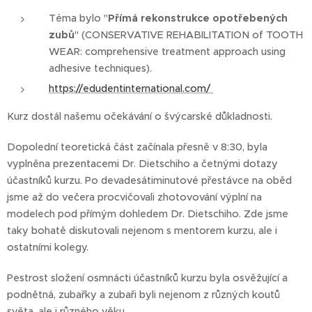
Téma bylo "
Přímá rekonstrukce opotřebených
zubů
" (CONSERVATIVE REHABILITATION of TOOTH
WEAR: comprehensive treatment approach using
adhesive techniques).
https://edudentinternational.com/
Kurz dostál našemu očekávání o švýcarské důkladnosti.
Dopolední teoretická část začínala přesně v 8:30, byla
vyplněna prezentacemi Dr. Dietschiho a četnými dotazy
účastníků kurzu. Po devadesátiminutové přestávce na oběd
jsme až do večera procvičovali zhotovování výplní na
modelech pod přímým dohledem Dr. Dietschiho. Zde jsme
taky bohatě diskutovali nejenom s mentorem kurzu, ale i
ostatními kolegy.
Pestrost složení osmnácti účastníků kurzu byla osvěžující a
podnětná, zubařky a zubaři byli nejenom z různých koutů
světa, ale i různého věku.