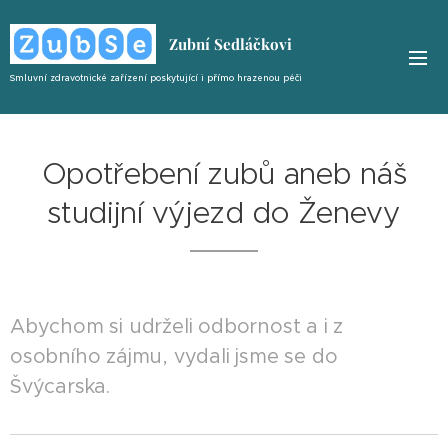
Zubní Sedláčkovi
Smluvní zdravotnické zařízení poskytující i
přímo
hrazenou péči
Opotřebení zubů aneb náš
studijní výjezd do Ženevy
Abychom si udrželi odbornost a i z
osobního zájmu, vydali jsme se do
Švýcarska.