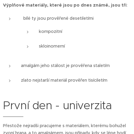
Výplňové materiály, které jsou po dnes známé, jsou tři
:
bílé ty jsou prověřené desetiletími
kompozitní
skloinomerní
amalgám jeho stálost je prověřena staletím
zlato nejstarší materiál prověřen tisíciletím
První den - univerzita
Přestože nejradši pracujeme s materiálem, kterému bohužel
zvoní hrana, a to amalgámem, jsou případy, kdy se lépe hodí