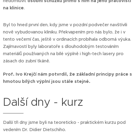
nedomluvit
osobní schůzku přímo s ním na jeho pracovišti
na klinice
.
Byl to hned první den, kdy jsme v pozdní podvečer navštívili
nově vybudovanou kliniku. Překvapením pro nás bylo, že i v
tento večerní čas, ještě v ordinacích probíhala odborná výuka.
Zajímavostí byly laboratoře s dlouhodobým testováním
materiálů používaných na bílé výplně i high-tech lasery pro
zásach do zubní tkáně.
Prof. Ivo Krejčí nám potvrdil, že základní principy práce s
hmotou bílých výplní jsou stále stejné.
Další dny - kurz
Další tři dny jsme byli na teoreticko - praktickém kurzu pod
vedením Dr. Didier Dietschiho.