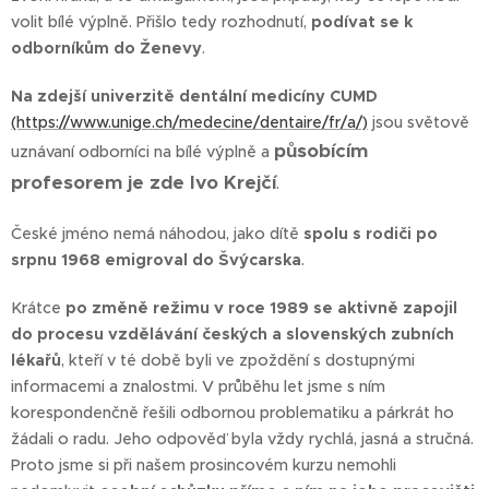
volit bílé výplně. Přišlo tedy rozhodnutí,
podívat se k
odborníkům
do Ženevy
.
Na zdejší univerzitě dentální medicíny CUMD
(https://www.unige.ch/medecine/dentaire/fr/a/)
jsou světově
působícím
uznávaní odborníci na bílé výplně a
profesorem je zde Ivo Krejčí
.
České jméno nemá náhodou, jako dítě
spolu s rodiči po
srpnu 1968 emigroval do Švýcarska
.
Krátce
p
o změně režimu v roce 1989 se aktivně zapojil
do procesu vzdělávání českých a slovenských zubních
lékařů
, kteří v té době byli ve zpoždění s dostupnými
informacemi a znalostmi. V průběhu let jsme s ním
korespondenčně řešili odbornou problematiku a párkrát ho
žádali o radu. Jeho odpověď byla vždy rychlá, jasná a stručná.
Proto jsme si při našem prosincovém kurzu nemohli