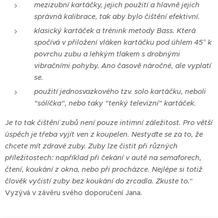
mezizubní kartáčky, jejich použití a hlavně jejich
správná kalibrace, tak aby bylo čištění efektivní.
klasický kartáček a trénink metody Bass. Která
spočívá v přiložení vláken kartáčku pod úhlem 45° k
povrchu zubu a lehkým tlakem s drobnými
vibračními pohyby. Ano časově náročné, ale vyplatí
se.
použití jednosvazkového tzv. solo kartáčku, neboli
"sólíčka", nebo taky "tenký televizní" kartáček.
J
e to tak čištění zubů není pouze intimní záležitost. Pro větší
úspěch je třeba vyjít ven z koupelen. Nestyďte se za to, že
chcete mít zdravé zuby. Zuby lze čistit při různých
příležitostech: například při čekání v autě na semaforech,
čtení, koukání z okna, nebo při procházce. Nejlépe si totiž
člověk vyčistí zuby bez koukání do zrcadla. Zkuste to.
"
Vyzývá v závěru svého doporučení Jana.