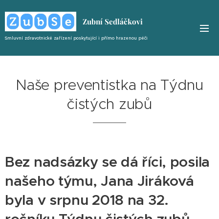
Zubní Sedláčkovi
Smluvní zdravotnické zařízení poskytující i
přímo
hrazenou péči
Naše preventistka na Týdnu
čistých zubů
Bez nadsázky se dá říci, posila
našeho týmu, Jana Jiráková
byla v srpnu 2018 na 32.