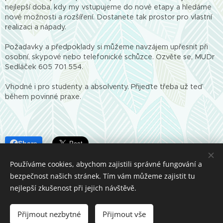
nejlepší doba, kdy my vstupujeme do nové etapy a hledáme
nové možnosti a rozšíření. Dostanete tak prostor pro vlastní
realizaci a nápady.
Požadavky a předpoklady si můžeme navzájem upřesnit při
osobní, skypové nebo telefonické schůzce. Ozvěte se, MUDr
Sedláček 605 701 554.
Vhodné i pro studenty a absolventy. Přijeďte třeba už teď
během povinné praxe.
Share
Používáme cookies, abychom zajistili správné fungování a
bezpečnost našich stránek. Tím vám můžeme zajistit tu
nejlepší zkušenost při jejich návštěvě.
Cookies
Přijmout nezbytné
Přijmout vše