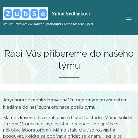
Zubní Sedláčkovi
Smluvní zdravotnické zařízení poskytující i
přímo
hrazenou péči
Rádi Vás přibereme do našeho
týmu
Abychom se mohli věnovat naším odborným povinnostem,
hledáme do naší zubní ordinace posilu týmu.
Máme zkušenosti ze zahraničních stáží a studia. Máme solidní
zázemí (3 ordinace, hygienistku, recepce, spolupráce s
několika laboratořemi). Máme stále chuť se rozvíjet a
posouvat. Pojdťe se podívat a přidat se k nám. Teď je ta