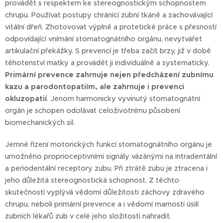
provádět s respektem ke stereognostickým schopnostem
chrupu. Používat postupy chránící zubní tkáně a zachovávající
vitální dřeň. Zhotovovat výplně a protetické práce s přesností
odpovídající vnímání stomatognátního orgánu, nevytvářet
artikulační překážky. S prevencí je třeba začít brzy, již v době
těhotenství matky a provádět ji individuálně a systematicky.
Primární prevence zahrnuje nejen předcházení zubnímu
kazu a parodontopatiím, ale zahrnuje i prevenci
okluzopatií
. Jenom harmonicky vyvinutý stomatognátní
orgán je schopen odolávat celoživotnímu působení
biomechanických sil.
Jemné řízení motorických funkcí stomatognátního orgánu je
umožněno proprioceptivními signály vázánými na intradentální
a periodentální receptory zubu. Při ztrátě zubu je ztracena i
jeho důležitá stereognostická schopnost. Z těchto
skutečností vyplývá vědomí důležitosti záchovy zdravého
chrupu, neboli primární prevence a i vědomí marnosti úsilí
zubních lékařů zub v celé jeho složitosti nahradit.