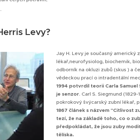
.
Herris Levy?
Jay H. Levy je současný americký 
lékař,neurofysiolog, biochemik, bi
odborník na okluzi zubů (skus ) a če
vědeckou prací o intradentální m
1994 potvrdil teorii Carla Samue
je senzor
. Carl S. Siegmund (1829-1
pokrokový švýcarský zubní lékař, p
1867 článek s názvem "Citlivost 
tezí, že na základě toho, co o z
předpokládat, že jsou zuby mod
tělíska.