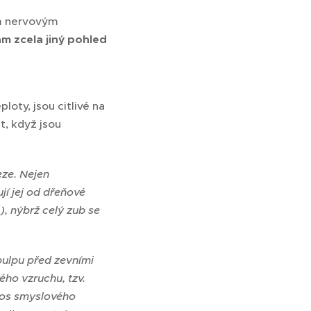
ím nervovým
m zcela jiný pohled
oty, jsou citlivé na
t, když jsou
eze. Nejen
jí jej od dřeňové
), nýbrž celý zub se
pulpu před zevními
ého vzruchu, tzv.
nos smyslového