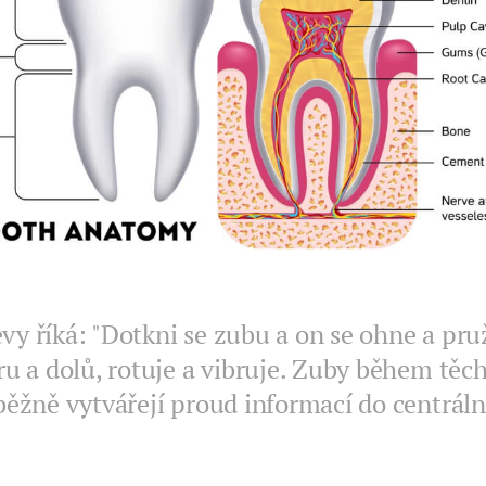
evy říká: "Dotkni se zubu a on se ohne a pru
u a dolů, rotuje a vibruje. Zuby během těc
ěžně vytvářejí proud informací do centrál