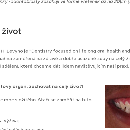
ňky -odontoblasty zasahují ve formě vřetének až na 20µm 
 život
. Levyho je "Dentistry focused on lifelong oral health an
ařina zaměřená na zdravé a dobře usazené zuby na celý živ
ší sdělení, které chceme dát lidem navštěvujícím naší praxi.
tový orgán, zachovat na celý život?
ic moc složitého. Stačí se zaměřit na tuto
a výživa;
ání celých potravin;