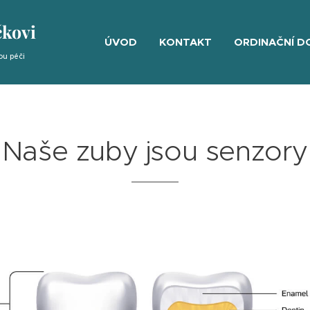
čkovi
ÚVOD
KONTAKT
ORDINAČNÍ D
ou péči
Naše zuby jsou senzory