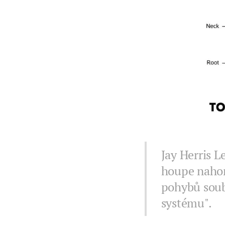
Jay Herris L
houpe nahor
pohybů soub
systému".