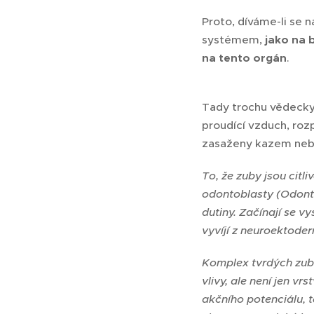
Proto, díváme-li se n
systémem,
jako na 
na tento orgán
.
Tady trochu vědecky 
proudící vzduch, rozp
zasaženy kazem ne
To, že zuby jsou citl
odontoblasty (Odontob
dutiny. Začínají se v
vyvíjí z neuroektode
Komplex tvrdých zubní
vlivy, ale není jen vr
akčního potenciálu, 