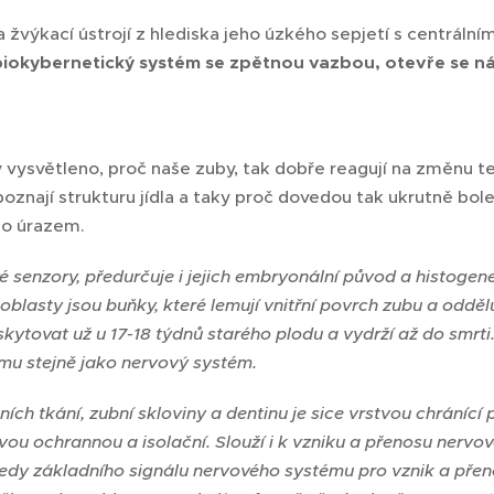
a žvýkací ústrojí z hlediska jeho úzkého sepjetí s centráln
biokybernetický systém se zpětnou vazbou, otevře se ná
vysvětleno, proč naše zuby, tak dobře reagují na změnu tepl
oznají strukturu jídla a taky proč dovedou tak ukrutně bole
bo úrazem.
ivé senzory, předurčuje i jejich embryonální původ a histogen
lasty jsou buňky, které lemují vnitřní povrch zubu a oddělu
yskytovat už u 17-18 týdnů starého plodu a vydrží až do smrti.
rmu stejně jako nervový systém.
ch tkání, zubní skloviny a dentinu je sice vrstvou chránící 
stvou ochrannou a isolační. Slouží i k vzniku a přenosu nervov
tedy základního signálu nervového systému pro vznik a pře