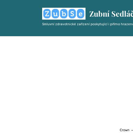
Zubní Sedlá
přímo
Smluvní zdravotnické zařízení poskytující i
hrazen