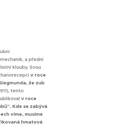
zubní
omechanik, a přední
listní klouby. Svou
echanorecepci
v roce
l Siegmunda, že zub
911), tento
ublikoval
v roce
zubů". Kde se zabývá
ubech víme, musíme
ifikovaná hmatová