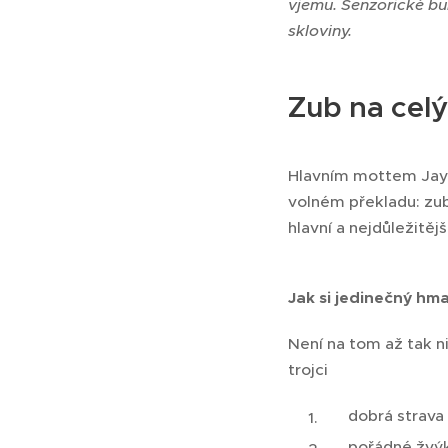
vjemu. Senzorické bu
skloviny.
Zub na celý
Hlavním mottem Jay H
volném překladu: zub
hlavní a nejdůležitěj
Jak si
jedinečný hma
Není na tom až tak n
trojci
dobrá strava 
pořádné žvýk