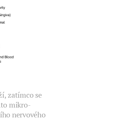
ží, zatímco se
hto mikro-
ního nervového